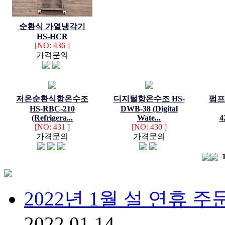
순환식 가열냉각기
HS-HCR
[NO: 436 ]
가격문의
저온순환식항온수조
디지털항온수조 HS-
펌프
HS-RBC-210
DWB-38 (Digital
(Refrigera...
Wate...
4
[NO: 431 ]
[NO: 430 ]
가격문의
가격문의
2022년 1월 설 연휴 주문
2022.01.14