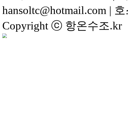
hansoltc@hotmail.com
|
호
Copyright ⓒ 항온수조.kr Al