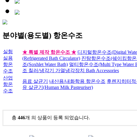
분야별(용도별) 항온수조
실험
★ 특별 제작 항온수조 ★
디지털항온수조(Digital Water
실용
(Refrigerated Bath Circulator)
진탕항온수조(쉐이킹항온수조)(S
항온
조(Soxhlet Water Bath)
멀티항온수조(Multi Type Water B
조
칠러/냉각기
가열냉각장치
Bath Accessories
수조
산업
음료 살균기
내산용/내화학용 항온수조
후렌지히터적
항온
유 살균기(Human Milk Pasteuriser)
수조
분야별(용도별) 항온수조
총
446
개 의 상품이 등록 되었습니다.