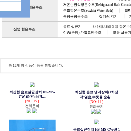
저온순환식항온수조(Refrigerated Bath Circulat
실험실용 항온수조
추출항온수조(Soxhlet Water Bath)
멀티항
중탕용항온수조
칠러/냉각기
음료 살균기
내산용/내화학용 항온수
산업 항온수조
이중(중탕) 가열교반수조
모유 살균기(Hu
음료 살균기
총
15
개 의 상품이 등록 되었습니다.
최신형 음료살균장치 HS-MS-
최신형 음료 냉각장치(1차냉
CW-60 Multi H....
각:얼음,수돗물 순환...
[NO: 15 ]
[NO: 14 ]
전화문의
전화문의
음료살균장치 HS-MS-CW60-1