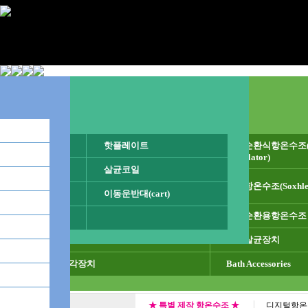
분야별(용도별)
항온수조
핫플레이트
★ 특별 제작 항온수조 ★
저온순환식항온수조(Refr
디지털항온수
순환식항온수조(Circulator Water Bath)
Circulator)
순환식항온수조(Circulator Water Bath)
살균코일
진탕항온수조(쉐이킹항온수조)(Shaking Wat
실험실용 항온수조
ing
오일순환식수조(고온수조)(Oil Bath)
추출항온수조(Soxhlet 
추출항온수조(Soxhlet Water Bath)
이동운반대(cart)
투시창항온수조(Sight Glass Type Bath)
칠러/냉각기
가열냉각장치
투시창항온수조(Sight Glass Type Bath)
외부순환용항온수조
음료 살균기
내산용/내화학용 항
중탕용항온수조
음료살균장치
산업 항온수조
분야별(용도별) 항온수조
대용량 항온수조
이중(중탕) 가열
가열냉각장치
Bath Accessories
★ 특별 제작 항온수조 ★
디지털항온수조(D