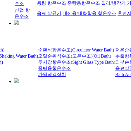
용량 항온수조
중탕용항온수조
칠러/냉각기
수조
산업 항
음료 살균기
내산용/내화학용 항온수조
후렌지
온수조
h)
순환식항온수조(Circulator Water Bath)
저온순환식항
g Water Bath)
오일순환식수조(고온수조)(Oil Bath)
추출항온수조
h)
투시창항온수조(Sight Glass Type Bath)
외부순
중탕용항온수조
음료살
가열냉각장치
Bath Acc