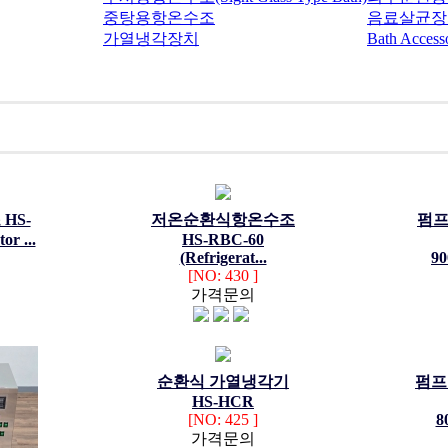
중탕용항온수조
음료살균장
가열냉각장치
Bath Accesso
HS-
저온순환식항온수조
펌
or ...
HS-RBC-60
(Refrigerat...
90
[NO: 430 ]
가격문의
순환식 가열냉각기
펌프
HS-HCR
[NO: 425 ]
8
가격문의