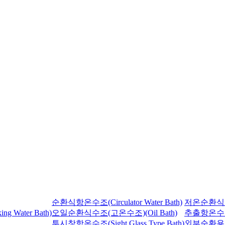
순환식항온수조(Circulator Water Bath)
저온순환식항온수조
Water Bath)
오일순환식수조(고온수조)(Oil Bath)
추출항온수조(So
투시창항온수조(Sight Glass Type Bath)
외부순환용