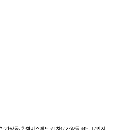
호 (가양동, 한화비즈메트로1차) / 가양동 449 - 17번지