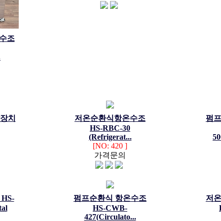
수조
.
각장치
저온순환식항온수조
펌
HS-RBC-30
(Refrigerat...
50
[NO: 420 ]
가격문의
HS-
펌프순환식 항온수조
저
al
HS-CWB-
427(Circulato...