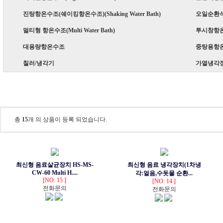
진탕항온수조(쉐이킹항온수조)(Shaking Water Bath)
오일순환식수
멀티형 항온수조(Multi Water Bath)
투시창항온수조
대용량항온수조
중탕용항
칠러/냉각기
가열냉각
음료살균장치
총
15
개 의 상품이 등록 되었습니다.
최신형 음료살균장치 HS-MS-
최신형 음료 냉각장치(1차냉
CW-60 Multi H....
각:얼음,수돗물 순환...
[NO: 15 ]
[NO: 14 ]
전화문의
전화문의