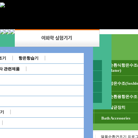
분야별(용도별)
항온수조
조기
항온항습기
핫플레이트
★ 특별 제작 항온수조 ★
저온순환식항온수조(Refr
디지털항온수
순환식항온수조(Circulator Water Bath)
타 관련제품
Circulator)
순환식항온수조(Circulator Water Bath)
살균코일
진탕항온수조(쉐이킹항온수조)(Shaking Wat
실험실용 항온수조
ing
오일순환식수조(고온수조)(Oil Bath)
추출항온수조(Soxhlet 
추출항온수조(Soxhlet Water Bath)
이동운반대(cart)
투시창항온수조(Sight Glass Type Bath)
칠러/냉각기
가열냉각장치
투시창항온수조(Sight Glass Type Bath)
외부순환용항온수조
음료 살균기
내산용/내화학용 항
중탕용항온수조
음료살균장치
산업 항온수조
이화학실험기기
양기
대용량 항온수조
이중(중탕) 가열
가열냉각장치
Bath Accessories
건조기/항온항습기
디지털건조기
열품순환건조기 프로