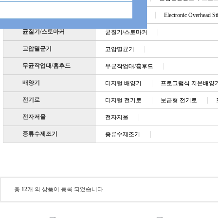
교반기
Magnetic Stirrers
Electronic Overhead Sti
균질기/스토마커
균질기/스토마커
고압멸균기
고압멸균기
무균작업대/흄후드
무균작업대/흄후드
배양기
디지털 배양기
프로그램식 저온배양
전기로
디지털 전기로
보급형 전기로
전자저울
전자저울
증류수제조기
증류수제조기
Electronic Overhead Stirrers
총
12
개 의 상품이 등록 되었습니다.