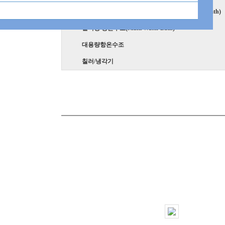
진탕항온수조(쉐이킹항온수조)(Shaking Water Bath)
멀티형 항온수조(Multi Water Bath)
대용량항온수조
칠러/냉각기
투시창항온수조(Sight Glass Type Bath)