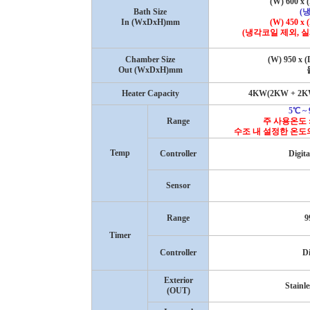
(W) 600 x 
Bath Size
(
냉
In (WxDxH)mm
(W) 450 x 
(
냉각코일 제외
,
실
Chamber Size
(W) 950 x (
Out (WxDxH)mm
Heater Capacity
4KW(2KW + 2KW
5
℃
~ 
Range
주 사용온도
수조 내 설정한 온도
Temp
Controller
Digit
Sensor
Range
9
Timer
Controller
Di
Exterior
Stainle
(OUT)