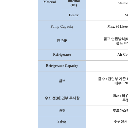
Internal
Material
Stainle
(IN)
Heater
St
Pump Capacity
Max. 30 Lite
펌프 순환방식
(
PUMP
펌프
O
Refrigerator
Air Co
Refrigerator Capacity
급수
:
전면부 기준
밸브
배수
: 2
Size :
약
(
수조 전
(
前
)
면부 투시창
투
바퀴
후드마스
Safety
수위센서