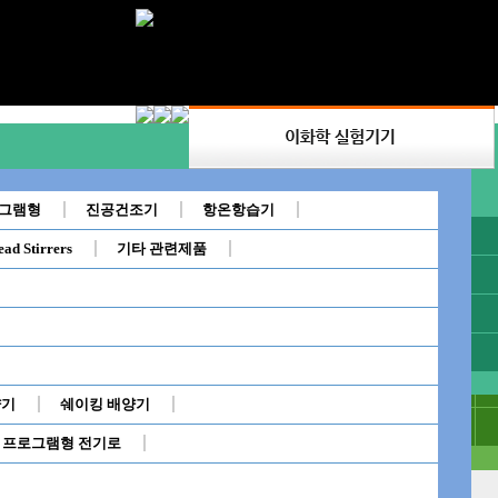
별)
분야별(용도별)
항온수조
로그램형
진공건조기
항온항습기
교반기
핫플레이트
★ 특별 제작 항온
ital Water Bath)
순환식항온수조(Circulator Water Bath)
ead Stirrers
기타 관련제품
순환식항온수조(Circul
냉각코일
살균코일
진탕항온수조(쉐이킹항온
실험실용 항온수조
이킹항온수조)(Shaking
오일순환식수조(고온수조)(Oil Bath)
추출항온수조(Soxhlet
초자기구
이동운반대(cart)
투시창항온수조(Sight 
칠러/냉각기
ulti Water Bath)
투시창항온수조(Sight Glass Type Bath)
기타
음료 살균기
조
중탕용항온수조
산업 항온수조
제품소개
양기
쉐이킹 배양기
대용량 항온수조
가열냉각장치
프로그램형 전기로
디지털항온수조(Digital Water Bath)