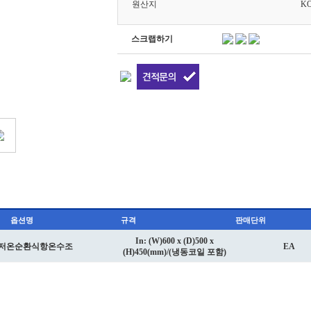
원산지
K
스크랩하기
옵션명
규격
판매단위
In: (W)600 x (D)500 x
 저온순환식항온수조
EA
(H)450(mm)/(냉동코일 포함)