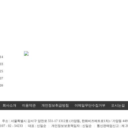
.14
.03
.25
.07
.09
회사소개
이용약관
개인정보취급방침
이메일무단수집거부
오시는길
주소 : 서울특별시 강서구 양천로 551-17 1312호 (가양동, 한화비즈메트로1차) / 가양동 449 
 - 02 - 54233
|
대표 : 신일순
|
개인정보보호책임자 : 신일순
|
통신판매업신고 : 제 201