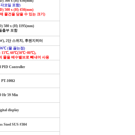
(D) 500 x (H) 450(mm)
각코일 포함
)
(D) 500 x (H) 450(mm)
제 물건을 담을 수 있는 크기
)
D) 580 x (H) 1195(mm)
돌출부 포함
), 2
단 스위치
,
후렌지히터
96
℃
(
물 끓는점
)
: 15
℃
, 60
℃
(50
℃
~80
℃
),
의 물을 배수밸브로 빼내어 사용
al PID Controller
PT-100
Ω
9 Hr 59 Min
gital display
ss Steel SUS #304