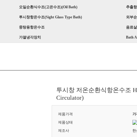
오일순환식수조(고온수조)(Oil Bath)
추출항온수
투시창항온수조(Sight Glass Type Bath)
외부순
중탕용항온수조
음료살
가열냉각장치
Bath A
투시창 저온순환식항온수조 HS-RBC(W
Circulator)
제품가격
가
제품상태
제조사
한