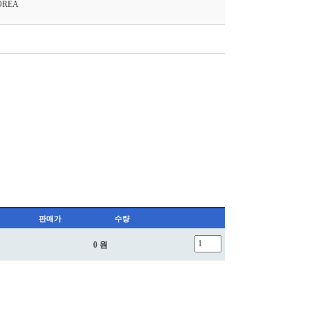
OREA
판매가
수량
0 원