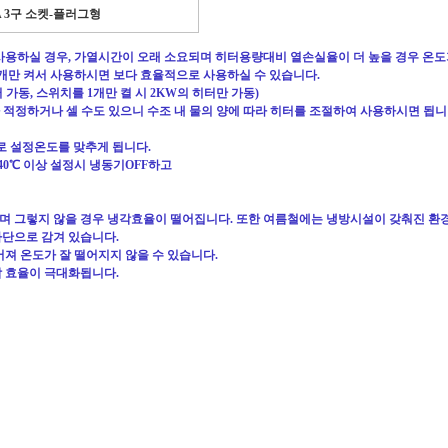
 3
구 소켓
-
플러그형
 사용하실 경우
,
가열시간이 오래 소요되며 히터용량대비 열손실율이 더 높을 경우 온
 개만 켜서 사용하시면 보다 효율적으로 사용하실 수 있습니다
.
터 가동
,
스위치를
1
개만 켤 시
2KW
의 히터만 가동
)
 적정하거나 셀 수도 있으니 수조 내 물의 양에 따라 히터를 조절하여 사용하시면 됩
로 설정온도를 맞추게 됩니다
.
40
℃
이상 설정시 냉동기
OFF
하고
며 그렇지 않을 경우 냉각효율이 떨어집니다
.
또한 여름철에는 냉방시설이 갖춰진 환
하단으로 감겨 있습니다
.
져 온도가 잘 떨어지지 않을 수 있습니다
.
각 효율이 극대화됩니다
.