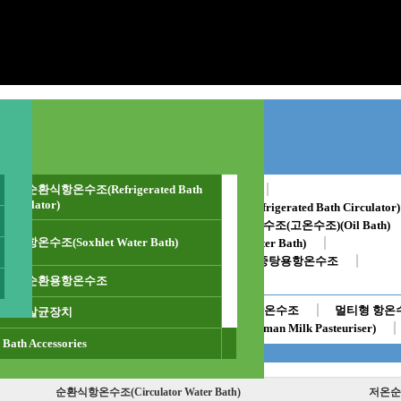
수조 ★
저온순환식항온수조(Refrigerated Bath
디지털항온수조(Digital Water Bath)
Circulator)
ator Water Bath)
저온순환식항온수조(Refrigerated Bath Circulator)
수조)(Shaking Water Bath)
오일순환식수조(고온수조)(Oil Bath)
추출항온수조(Soxhlet Water Bath)
 Water Bath)
멀티항온수조(Multi Type Water Bath)
Glass Type Bath)
대용량 항온수조
중탕용항온수조
가열냉각장치
Bath Accessories
외부순환용항온수조
내산용/내화학용 항온수조
후렌지히터적용 항온수조
멀티형 항온
음료살균장치
이중(중탕) 가열교반수조
모유 살균기(Human Milk Pasteuriser)
Bath Accessories
순환식항온수조(Circulator Water Bath)
저온순환식