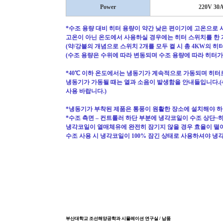
Power
220V 30A
*
수조 용량 대비 히터 용량이 약간 낮은 편이기에 고온으로
고온이 아닌 온도에서 사용하실 경우에는 히터 스위치를 한
(
약
/
강불의 개념으로 스위치
2
개를 모두 켤 시 총
4KW
의 히
(
수조 용량은 수위에 따라 변동되며 수조 용량에 따라 히터가
*40
℃
이하 온도에서는 냉동기가 계속적으로 가동되며 히터
냉동기가 가동될 때는 열과 소음이 발생함을 안내들입니다
.(
사용 바랍니다
.)
*
냉동기가 부착된 제품은 통풍이 원활한 장소에 설치해야 하
*
수조 측면
–
컨트롤러 하단 부분에 냉각코일이 수조 상단
~
냉각코일이 열매체유에 완전히 잠기지 않을 경우 효율이 떨어
수조 사용 시 냉각코일이
100%
잠긴 상태로 사용하셔야 냉
​부산대학교 조선해양공학과 시뮬레이션 연구실 / 납품