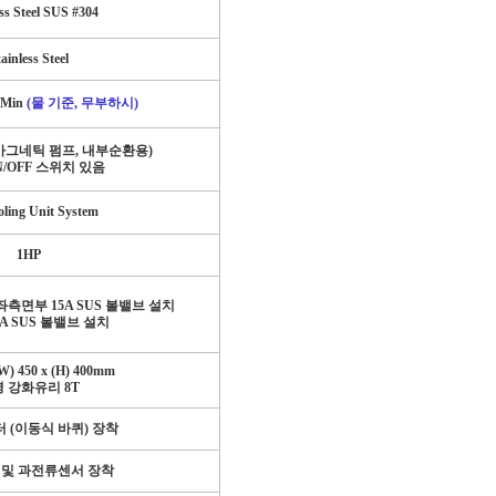
ss Steel SUS #304
ainless Steel
r/Min
(
물 기준
,
무부하시
)
마그네틱 펌프
,
내부순환용
)
N/OFF
스위치 있음
oling Unit System
1HP
 좌측면부
15A SUS
볼밸브 설치
0A SUS
볼밸브 설치
W) 450 x (H) 400mm
명 강화유리
8T
터
(
이동식 바퀴
)
장착
 및 과전류센서 장착