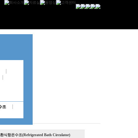
수조
항온수조(Refrigerated Bath Circulator)