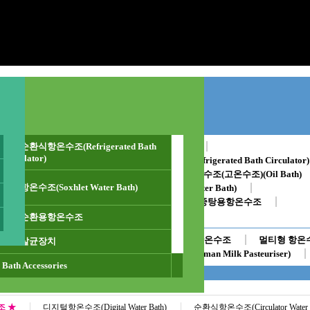
수조 ★
저온순환식항온수조(Refrigerated Bath
디지털항온수조(Digital Water Bath)
Circulator)
ator Water Bath)
저온순환식항온수조(Refrigerated Bath Circulator)
수조)(Shaking Water Bath)
오일순환식수조(고온수조)(Oil Bath)
추출항온수조(Soxhlet Water Bath)
 Water Bath)
멀티항온수조(Multi Type Water Bath)
Glass Type Bath)
대용량 항온수조
중탕용항온수조
가열냉각장치
Bath Accessories
외부순환용항온수조
내산용/내화학용 항온수조
후렌지히터적용 항온수조
멀티형 항온
음료살균장치
이중(중탕) 가열교반수조
모유 살균기(Human Milk Pasteuriser)
Bath Accessories
조 ★
디지털항온수조(Digital Water Bath)
순환식항온수조(Circulator Water B