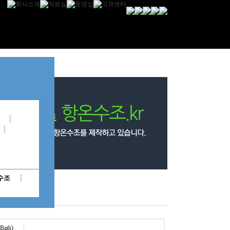
수조
ath)