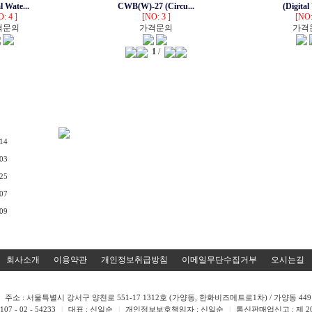
l Wate...
CWB(W)-27 (Circu...
(Digital
: 4 ]
[NO: 3 ]
[NO:
격문의
가격문의
가격
1
/
.14
.03
.25
.07
.09
회사소개
이용약관
개인정보취급방침
이메일무단수집거부
오시는길
주소 : 서울특별시 강서구 양천로 551-17 1312호 (가양동, 한화비즈메트로1차) / 가양동 449 
 - 02 - 54233
|
대표 : 신일순
|
개인정보보호책임자 : 신일순
|
통신판매업신고 : 제 201