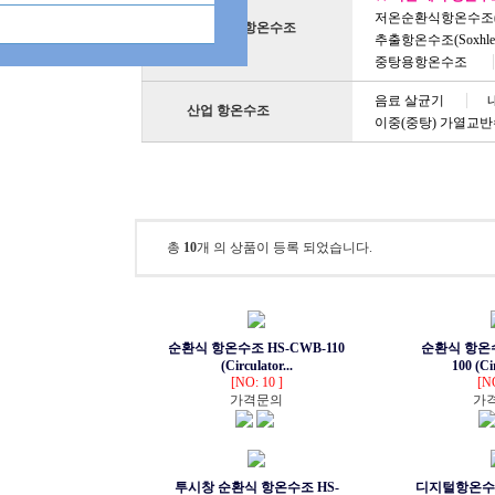
저온순환식항온수조(Refrige
실험실용 항온수조
추출항온수조(Soxhlet W
중탕용항온수조
음료 살균기
산업 항온수조
이중(중탕) 가열교
내산용/내화학용 항온수조
총
10
개 의 상품이 등록 되었습니다.
순환식 항온수조 HS-CWB-110
순환식 항온수
(Circulator...
100 (Cir
[NO: 10 ]
[NO
가격문의
가
투시창 순환식 항온수조 HS-
디지털항온수조 