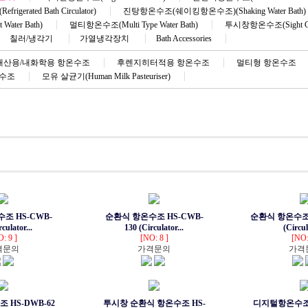
rated Bath Circulator)
진탕항온수조(쉐이킹항온수조)(Shaking Water Bath)
ater Bath)
멀티항온수조(Multi Type Water Bath)
투시창항온수조(Sight Glas
칠러/냉각기
가열냉각장치
Bath Accessories
내산용/내화학용 항온수조
후렌지히터적용 항온수조
멀티형 항온수조
반수조
모유 살균기(Human Milk Pasteuriser)
조 HS-CWB-
순환식 항온수조 HS-CWB-
순환식 항온수조 
culator...
130 (Circulator...
(Circul
: 9 ]
[NO: 8 ]
[NO:
격문의
가격문의
가격
HS-DWB-62
투시창 순환식 항온수조 HS-
디지털항온수조 