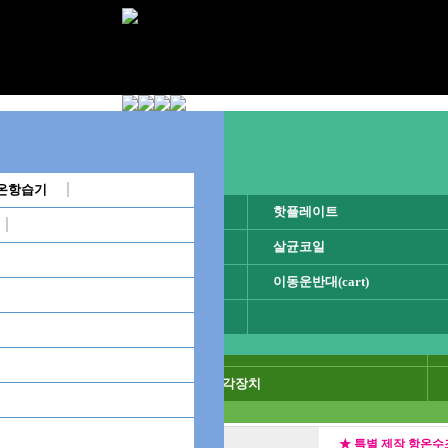
별)
분야별(용도별)
항온수조
온항습기
교반기
핫플레이트
★ 특별 제작 항온
ital Water Bath)
순환식항온수조(Circulator Water Bath)
순환식항온수조(Circul
냉각코일
살균코일
진탕항온수조(쉐이킹항온
실험실용 항온수조
이킹항온수조)(Shaking
오일순환식수조(고온수조)(Oil Bath)
추출항온수조(Soxhlet
초자기구
이동운반대(cart)
투시창항온수조(Sight 
칠러/냉각기
ulti Water Bath)
투시창항온수조(Sight Glass Type Bath)
기타
음료 살균기
조
중탕용항온수조
산업 항온수조
분야별(용도별) 항온수조
대용량 항온수조
가열냉각장치
★ 특별 제작 항온수