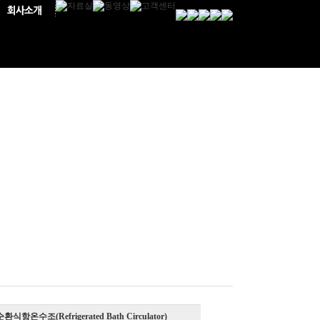
식항온수조(Refrigerated Bath Circulator)