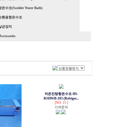
수조(Soxhlet Water Bath)
순환용항온수조
살균장치
Accessories
저온진탕항온수조 HS-
RSHWB-103 (Refriger...
[NO: 15 ]
가격문의