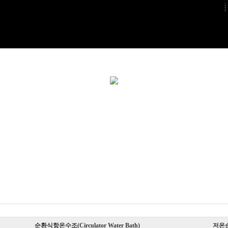
순환식항온수조(Circulator Water Bath)
저온순환