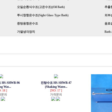
오일순환식수조(고온수조)(Oil Bath)
추출항온
투시창항온수조(Sight Glass Type Bath)
외부
중탕용항온수조
음료
가열냉각장치
Bath 
h)
HS-SHWB-96
진탕수조 HS-SHWB-47
ng Wat...
(Shaking Water...
: 18 ]
[NO: 17 ]
격문의
가격문의