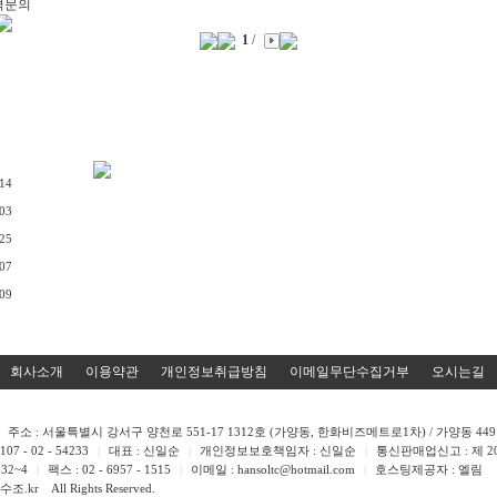
격문의
1
/
.14
.03
.25
.07
.09
회사소개
이용약관
개인정보취급방침
이메일무단수집거부
오시는길
주소 : 서울특별시 강서구 양천로 551-17 1312호 (가양동, 한화비즈메트로1차) / 가양동 449 
 - 02 - 54233
|
대표 : 신일순
|
개인정보보호책임자 : 신일순
|
통신판매업신고 : 제 201
832~4
|
팩스 : 02 - 6957 - 1515
|
이메일 : hansoltc@hotmail.com
|
호스팅제공자 : 엘림
조.kr All Rights Reserved.