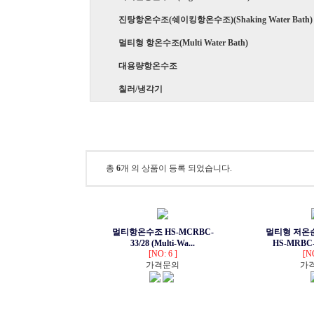
진탕항온수조(쉐이킹항온수조)(Shaking Water Bath)
멀티형 항온수조(Multi Water Bath)
대용량항온수조
칠러/냉각기
멀티항온수조(Multi Type Water Bath)
총
6
개 의 상품이 등록 되었습니다.
멀티항온수조 HS-MCRBC-
멀티형 저온
33/28 (Multi-Wa...
HS-MRBC-2
[NO: 6 ]
[NO
가격문의
가