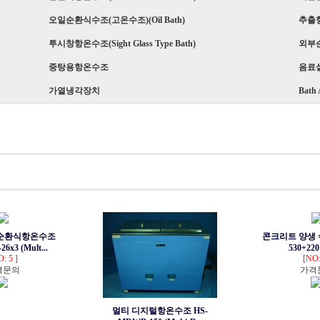
오일순환식수조(고온수조)(Oil Bath)
추출항온
투시창항온수조(Sight Glass Type Bath)
외부
중탕용항온수조
음료
가열냉각장치
Bath 
순환식항온수조
콘크리트 양생 수
6x3 (Mult...
530+220 
: 5 ]
[NO:
격문의
가격
멀티 디지털항온수조 HS-