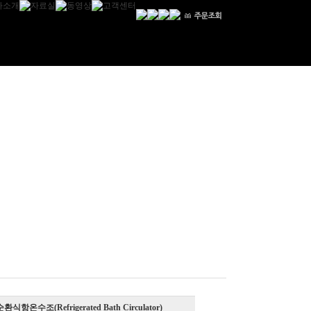
식항온수조(Refrigerated Bath Circulator)