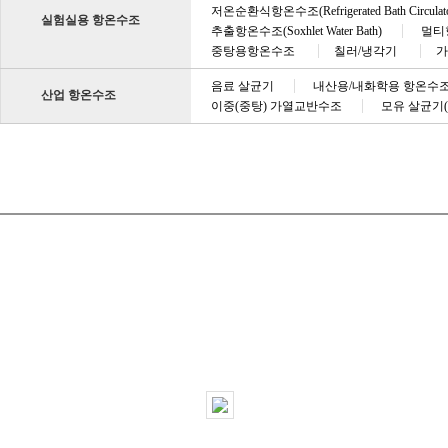
저온순환식항온수조(Refrigerated Bath Circulato
실험실용 항온수조
추출항온수조(Soxhlet Water Bath)
멀티항온
중탕용항온수조
칠러/냉각기
음료 살균기
내산용/내화학용 항온수
산업 항온수조
이중(중탕) 가열교반수조
모유 살균기(Hum
저온순환식항온수조(Refrigerated Bath Circulator)