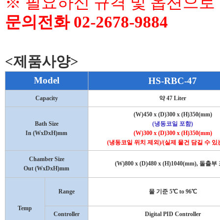
※ 필요하신 규격 및 옵션으로
문의전화 02-2678-9884
<제품사양>
Model
HS-RBC-47
Capacity
약
47 Liter
(W)450 x (D)300 x (H)350(mm)
Bath Size
(
냉동코일 포함
)
In (WxDxH)mm
(W)300 x (D)300 x (H)350(mm)
(
냉동코일 위치 제외
)/(
실제 물건 담길 수 있
Chamber Size
(W)800 x (D)480 x (H)1040(mm),
돌출부
Out (WxDxH)mm
Range
물 기준
5
℃
to 96
℃
Temp
Controller
Digital PID Controller