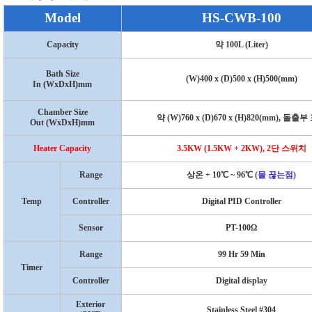
Model
HS-CWB-100
Capacity
약
100L (Liter)
Bath Size
(W)400 x (D)500 x (H)500(mm)
In (WxDxH)mm
Chamber Size
약
(W)760 x (D)670 x (H)820(mm),
돌출부 
Out (WxDxH)mm
Heater Capacity
3.5KW (1.5KW + 2KW), 2
단 스위치
Range
상온
+ 10
℃
~ 96
℃
(
물 끊는점
)
Temp
Controller
Digital PID Controller
Sensor
PT-100
Ω
Range
99 Hr 59 Min
Timer
Controller
Digital display
Exterior
Stainless Steel #304