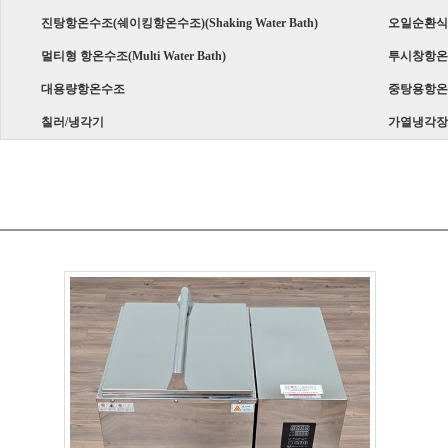
진탕항온수조(쉐이킹항온수조)(Shaking Water Bath)
오일순환식수조
멀티형 항온수조(Multi Water Bath)
투시창항온수조(
대용량항온수조
중탕용항온
칠러/냉각기
가열냉각장
순환식항온수조(Circulator Water Bath)