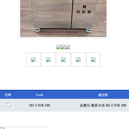
선택
Code
옵션명
HS-CWB-100
순환식 항온수조 HS-CWB-100