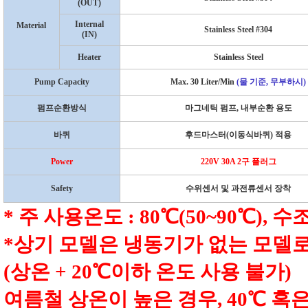
(OUT)
Internal
Material
Stainless Steel #304
(IN)
Heater
Stainless Steel
Pump Capacity
Max. 30 Liter/Min
(
물 기준
,
무부하시
)
펌프순환방식
마그네틱 펌프
,
내부순환 용도
바퀴
후드마스터
(
이동식바퀴
)
적용
Power
220V 30A 2
구 플러그
Safety
수위센서 및 과전류센서 장착
*
주 사용온도
: 80
℃
(50~90
℃
),
수조
*
상기 모델은 냉동기가 없는 모델
(
상온
+ 20
℃
이하 온도 사용 불가
)
여름철 상온이 높은 경우
, 40
℃
혹은